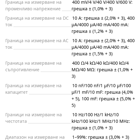
Граница на измерване на
400 mV/4 V/40 V/400 V/600 V:
променливо напрежение
грешка ± (1,0% + 3)
Граница на измерване на DC
10 A: грешка ± (2,0% + 3), 400
ток
µA/4000 µA/40 mA/400 mA:
грешка ± (1,2% + 3)
Граница на измерване на AC
10 A: грешка ± (2,0% + 3), 400
ток
µA/4000 µA/40 mA/400 mA:
грешка ± (1,5% + 3)
Граница на измерване на
400 Ω/4 kΩ/40 kΩ/400 kΩ/4
съпротивление
MΩ/40 MΩ: грешка ± (1,0% +
3)
Граница на измерване на
10 nF/100 nF/1 μF/10 μF/100
капацитет
μF/1 mF/10 mF: грешка (4,0%
+ 5), 100 mF: грешка ± (5,0% +
5)
Граници на измерване на
10 Hz/100 Hz/1 kHz/10
честотата
kHz/100 kHz/1 MHz/10 MHz:
грешка ± (1,0% + 3)
Диапазон на измерване на
1–99%: грешка ± (3,0% + 3)