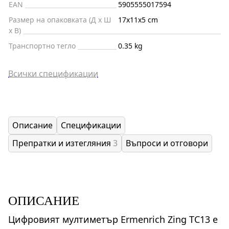
EAN
5905555017594
Размер на опаковката (Д x Ш
17x11x5 cm
x В)
Транспортно тегло
0.35 kg
Всички спецификации
Описание
Спецификации
Препратки и изтегляния
3
Въпроси и отговори
ОПИСАНИЕ
Цифровият мултиметър Ermenrich Zing TC13 е