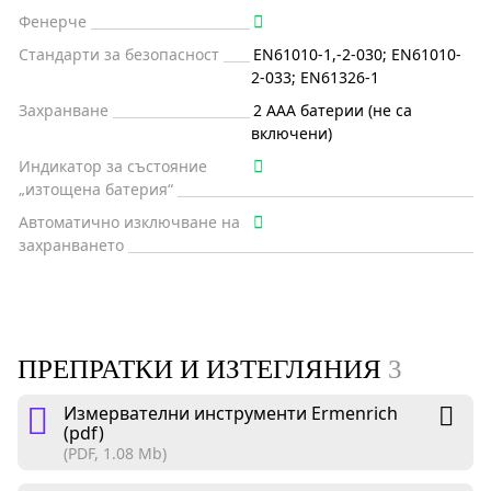
Фенерче
Стандарти за безопасност
EN61010-1,-2-030; EN61010-
2-033; EN61326-1
Захранване
2 AAA батерии (не са
включени)
Индикатор за състояние
„изтощена батерия“
Автоматично изключване на
захранването
ПРЕПРАТКИ И ИЗТЕГЛЯНИЯ
3
Измервателни инструменти Ermenrich
(pdf)
(PDF, 1.08 Mb)