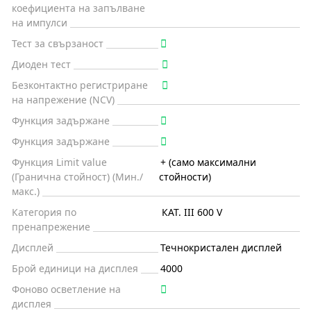
коефициента на запълване
на импулси
Тест за свързаност
Диоден тест
Безконтактно регистриране
на напрежение (NCV)
Функция задържане
Функция задържане
Функция Limit value
+ (само максимални
(Гранична стойност) (Мин./
стойности)
макс.)
Категория по
КАТ. III 600 V
пренапрежение
Дисплей
Течнокристален дисплей
Брой единици на дисплея
4000
Фоново осветление на
дисплея