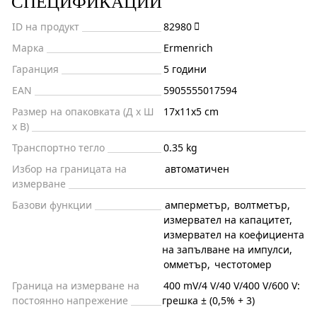
СПЕЦИФИКАЦИИ
ID на продукт
82980
Марка
Ermenrich
Гаранция
5 години
EAN
5905555017594
Размер на опаковката (Д x Ш
17x11x5 cm
x В)
Транспортно тегло
0.35 kg
Избор на границата на
автоматичен
измерване
Базови функции
амперметър
,
волтметър
,
измервател на капацитет
,
измервател на коефициента
на запълване на импулси
,
омметър
,
честотомер
Граница на измерване на
400 mV/4 V/40 V/400 V/600 V:
постоянно напрежение
грешка ± (0,5% + 3)