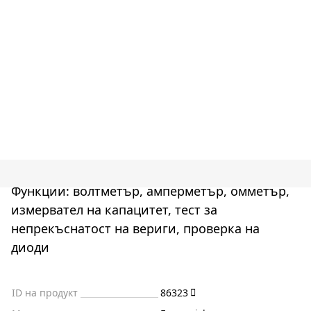
Функции: волтметър, амперметър, омметър,
измервател на капацитет, тест за
непрекъснатост на вериги, проверка на
диоди
ID на продукт
86323