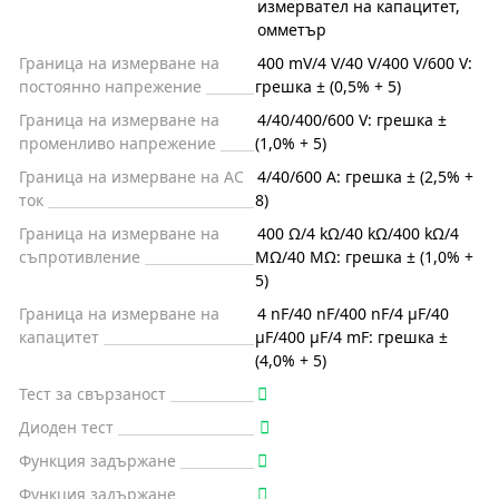
измервател на капацитет
,
омметър
Граница на измерване на
400 mV/4 V/40 V/400 V/600 V:
постоянно напрежение
грешка ± (0,5% + 5)
Граница на измерване на
4/40/400/600 V: грешка ±
променливо напрежение
(1,0% + 5)
Граница на измерване на AC
4/40/600 А: грешка ± (2,5% +
ток
8)
Граница на измерване на
400 Ω/4 kΩ/40 kΩ/400 kΩ/4
съпротивление
MΩ/40 MΩ: грешка ± (1,0% +
5)
Граница на измерване на
4 nF/40 nF/400 nF/4 μF/40
капацитет
μF/400 μF/4 mF: грешка ±
(4,0% + 5)
Тест за свързаност
Диоден тест
Функция задържане
Функция задържане