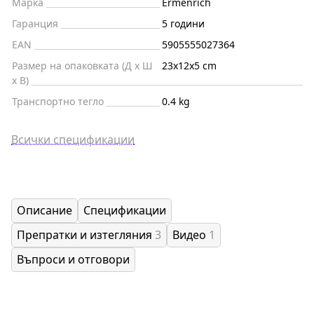
Марка
Ermenrich
Гаранция
5 години
EAN
5905555027364
Размер на опаковката (Д x Ш
23x12x5 cm
x В)
Транспортно тегло
0.4 kg
Всички спецификации
Описание
Спецификации
Препратки и изтегляния
3
Видео
1
Въпроси и отговори