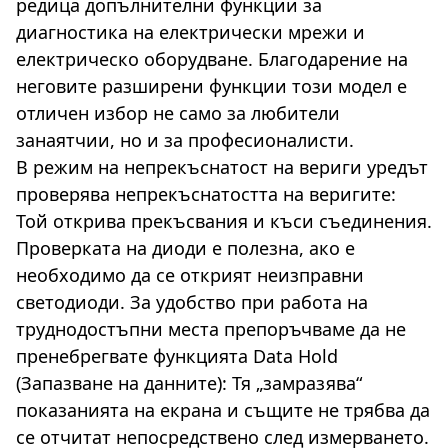
редица допълнителни функции за
диагностика на електрически мрежи и
електрическо оборудване. Благодарение на
неговите разширени функции този модел е
отличен избор не само за любители
занаятчии, но и за професионалисти.
В режим на непрекъснатост на вериги уредът
проверява непрекъснатостта на веригите:
Той открива прекъсвания и къси съединения.
Проверката на диоди е полезна, ако е
необходимо да се открият неизправни
светодиоди. За удобство при работа на
труднодостъпни места препоръчваме да не
пренебрегвате функцията Data Hold
(Запазване на данните): Тя „замразява“
показанията на екрана и същите не трябва да
се отчитат непосредствено след измерването.