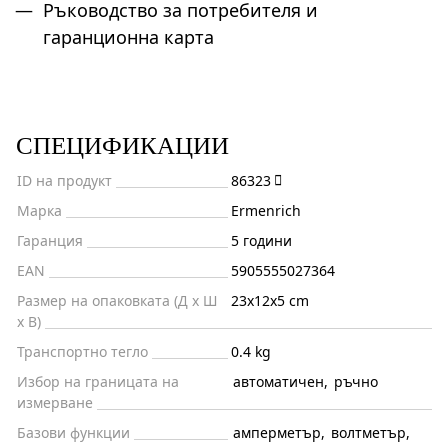
Ръководство за потребителя и
гаранционна карта
СПЕЦИФИКАЦИИ
ID на продукт
86323
Марка
Ermenrich
Гаранция
5 години
EAN
5905555027364
Размер на опаковката (Д x Ш
23x12x5 cm
x В)
Транспортно тегло
0.4 kg
Избор на границата на
автоматичен
,
ръчно
измерване
Базови функции
амперметър
,
волтметър
,