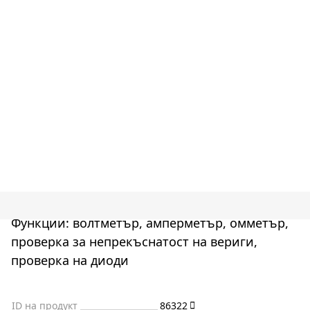
Функции: волтметър, амперметър, омметър,
проверка за непрекъснатост на вериги,
проверка на диоди
ID на продукт
86322