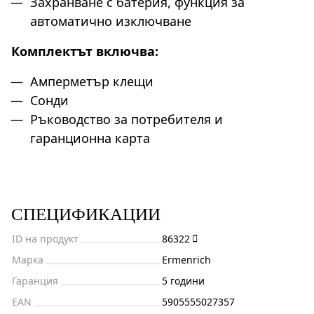
Захранване с батерия, функция за
автоматично изключване
Комплектът включва:
Амперметър клещи
Сонди
Ръководство за потребителя и
гаранционна карта
СПЕЦИФИКАЦИИ
ID на продукт
86322
Марка
Ermenrich
Гаранция
5 години
EAN
5905555027357