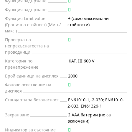
Функция задържане
Функция задържане
Функция Limit value
+ (само максимални
(Гранична стойност) (Мин./
стойности)
макс.)
Проверка на
непрекъснатостта на
проводници
Категория по
КАТ. III 600 V
пренапрежение
Брой единици на дисплея
2000
Фоново осветление на
дисплея
Стандарти за безопасност
EN61010-1,-2-030; EN61010-
2-033; EN61326-1
Захранване
2 AAA батерии (не са
включени)
Индикатор за състояние