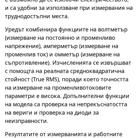
и са удобни за използване при измервания на
труднодостъпни места.
Уредът комбинира функциите на волтметър
(измерване на постоянно и променливо
напрежение), амперметър (измерване на
променлив ток) и омметър (измерване на
съпротивление). Изчисленията се извършват
с помощта на реалната средноквадратична
стойност (True RMS), поради което точността
на измерване на променливотоковите
параметри е висока. Допълнителни функции
на модела са проверка на непрекъснатостта
на вериги и проверка на диоди за
неизправности.
Резултатите от измерванията и работните