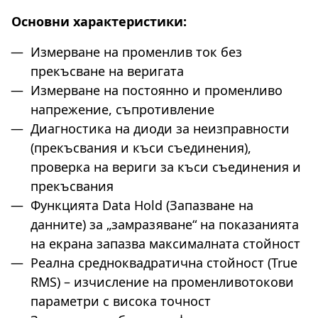
Основни характеристики:
Измерване на променлив ток без
прекъсване на веригата
Измерване на постоянно и променливо
напрежение, съпротивление
Диагностика на диоди за неизправности
(прекъсвания и къси съединения),
проверка на вериги за къси съединения и
прекъсвания
Функцията Data Hold (Запазване на
данните) за „замразяване“ на показанията
на екрана запазва максималната стойност
Реална средноквадратична стойност (True
RMS) – изчисление на променливотокови
параметри с висока тoчност