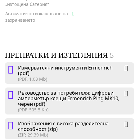
„изтощена батерия“
Автоматично изключване на
захранването
ПРЕПРАТКИ И ИЗТЕГЛЯНИЯ
5
Измервателни инструменти Ermenrich
(pdf)
(PDF, 1.08 Mb)
Ръководство за потребителя: цифрови
амперметър клещи Ermenrich Ping MK10,
черен (pdf)
(PDF, 505.5 Kb)
Изображения с висока разделителна
способност (zip)
(ZIP, 29.39 Mb)