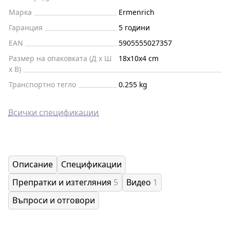
Марка
Ermenrich
Гаранция
5 години
EAN
5905555027357
Размер на опаковката (Д x Ш
18x10x4 cm
x В)
Транспортно тегло
0.255 kg
Всички спецификации
Описание
Спецификации
Препратки и изтегляния
5
Видео
1
Въпроси и отговори