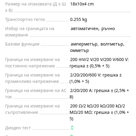
Размер на опаковката (Д x Ш
18x10x4 cm
x В)
Транспортно тегло
0.255 kg
Избор на границата на
автоматичен
,
ръчно
измерване
Базови функции
амперметър
,
волтметър
,
омметър
Граница на измерване на
200 mV/2 V/20 V/200 V/600 V:
постоянно напрежение
грешка ± (0,5% + 5)
Граница на измерване на
2/20/200/600 V: грешка ±
променливо напрежение
(1,0% + 5)
Граница на измерване на AC
2/20/200 А: грешка ± (2,5% +
ток
8)
Граница на измерване на
200 Ω/2 kΩ/20 kΩ/200 kΩ/2
съпротивление
MΩ/20 MΩ: грешка ± (1,0% +
5)
Диоден тест