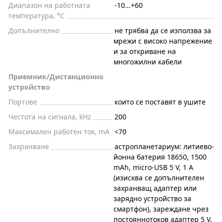
Диапазон на работната
-10...+60
температура, °C
Допълнително
не трябва да се използва за
мрежи с високо напрежение
и за откриване на
многожилни кабели
Приемник/Дистанционно
устройство
Портове
които се поставят в ушите
Честота на сигнала, kHz
200
Максимален работен ток, mA
<70
Захранване
астропланетариум: литиево-
йонна батерия 18650, 1500
mAh, micro-USB 5 V, 1 A
(изисква се допълнителен
захранващ адаптер или
зарядно устройство за
смартфон), зареждане чрез
постояннотоков адаптер 5 V,