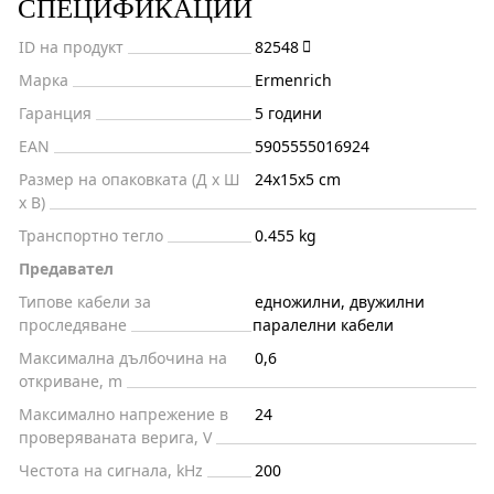
СПЕЦИФИКАЦИИ
ID на продукт
82548
Марка
Ermenrich
Гаранция
5 години
EAN
5905555016924
Размер на опаковката (Д x Ш
24x15x5 cm
x В)
Транспортно тегло
0.455 kg
Предавател
Типове кабели за
едножилни, двужилни
проследяване
паралелни кабели
Максимална дълбочина на
0,6
откриване, m
Максимално напрежение в
24
проверяваната верига, V
Честота на сигнала, kHz
200