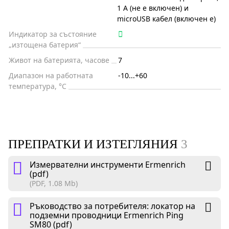
1 A (не е включен) и
microUSB кабел (включен е)
Индикатор за състояние
„изтощена батерия“
Живот на батерията, часове
7
Диапазон на работната
-10...+60
температура, °C
ПРЕПРАТКИ И ИЗТЕГЛЯНИЯ
3
Измервателни инструменти Ermenrich
(pdf)
(PDF, 1.08 Mb)
Ръководство за потребителя: локатор на
подземни проводници Ermenrich Ping
SM80 (pdf)