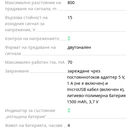
Максимално разстояние на
800
предаване на сигнала, m
Върхова стойност на
15
изходния сигнал за
напрежение, V
Контрол на напрежението
Формат на предаване на
двутонален
сигнала
Максимален работен ток, mA
70
Захранване
зареждане чрез
постояннотоков адаптер 5 V,
1 A (не е включен) и
microUSB кабел (включен е),
литиево-полимерна батерия
1500 mAh, 3,7 V
Индикатор за състояние
„изтощена батерия“
Живот на батерията, часове
4