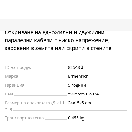
Откриване на едножилни и двужилни
паралелни кабели с ниско напрежение,
заровени в земята или скрити в стените
ID на продукт
82548
Марка
Ermenrich
Гаранция
5 години
EAN
5905555016924
Размер на опаковката (Д x Ш
24x15x5 cm
x В)
Транспортно тегло
0.455 kg