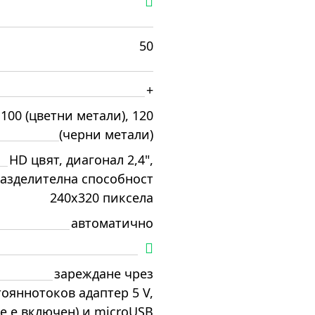
50
+
100 (цветни метали), 120
(черни метали)
HD цвят, диагонал 2,4",
азделителна способност
240x320 пиксела
автоматично
зареждане чрез
ояннотоков адаптер 5 V,
не е включен) и microUSB