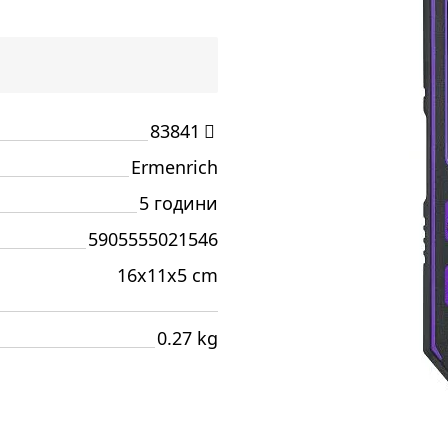
83841
Ermenrich
5 години
5905555021546
16x11x5 cm
0.27 kg