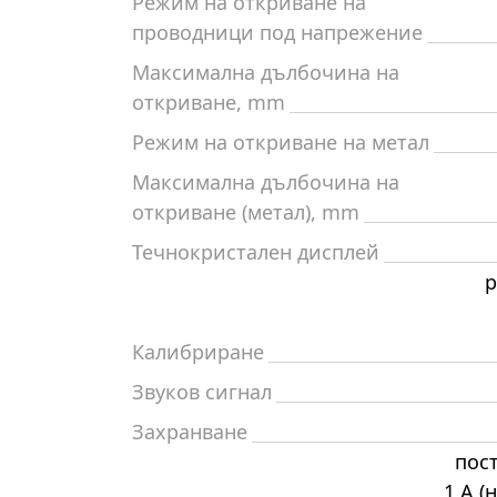
Режим на откриване на
проводници под напрежение
Максимална дълбочина на
откриване, mm
Режим на откриване на метал
Максимална дълбочина на
откриване (метал), mm
Течнокристален дисплей
р
Калибриране
Звуков сигнал
Захранване
пост
1 A (