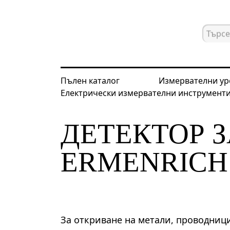
Пълен каталог
Измервателни ур
Електрически измервателни инструмент
Начална страница
Каталог
Дете
ДЕТЕКТОР 
ERMENRICH 
За откриване на метали, проводниц