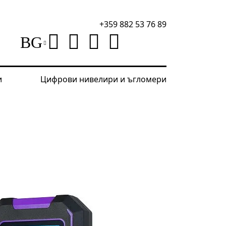
+359 882 53 76 89
BG
и
Цифрови нивелири и ъгломери
 Ping SM70