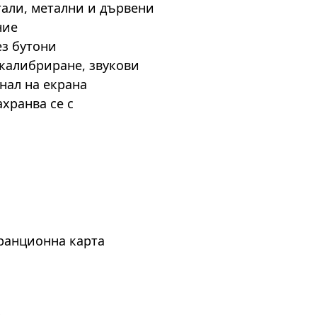
тали, метални и дървени
ние
ез бутони
 калибриране, звукови
нал на екрана
ахранва се с
аранционна карта