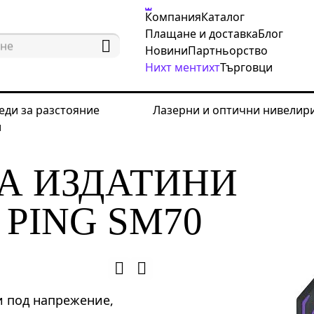
Компания
Каталог
Плащане и доставка
Блог
Новини
Партньорство
Нихт ментихт
Търговци
еди за разстояние
Лазерни и оптични нивелир
и
ктори за издатини
Детектор за издатини Ermenrich
ЗА ИЗДАТИНИ
PING SM70
и под напрежение,