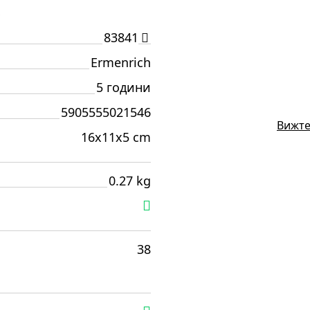
И
83841
Ermenrich
5 години
5905555021546
Вижте
16x11x5 cm
0.27 kg
38