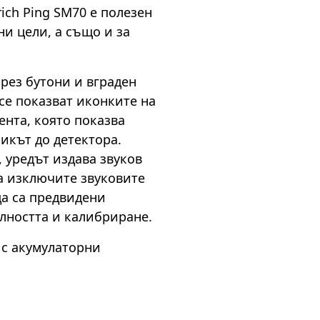
ich Ping SM70 е полезен
и цели, а също и за
чрез бутони и вграден
се показват иконките на
ента, която показва
икът до детектора.
 уредът издава звуков
а изключите звуковите
да са предвидени
лността и калибриране.
 с акумулаторни