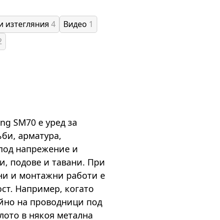
и изтегляния
4
Видео
1
2
ng SM70 е уред за
би, арматура,
под напрежение и
и, подове и тавани. При
ни и монтажни работи е
ст. Например, когато
айно на проводници под
лото в някоя метална