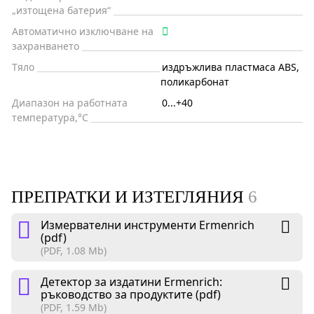
„изтощена батерия“
Автоматично изключване на
захранването
Тяло
издръжлива пластмаса ABS,
поликарбонат
Диапазон на работната
0...+40
температура,°C
ПРЕПРАТКИ И ИЗТЕГЛЯНИЯ
6
Измервателни инструменти Ermenrich
(pdf)
(PDF, 1.08 Mb)
Детектор за издатини Ermenrich:
ръководство за продуктите (pdf)
(PDF, 1.59 Mb)