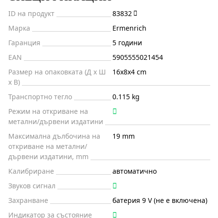
ID на продукт
83832
Марка
Ermenrich
Гаранция
5 години
EAN
5905555021454
Размер на опаковката (Д x Ш
16x8x4 cm
x В)
Транспортно тегло
0.115 kg
Режим на откриване на
метални/дървени издатини
Максимална дълбочина на
19 mm
откриване на метални/
дървени издатини, mm
Калибриране
автоматично
Звуков сигнал
Захранване
батерия 9 V (не е включена)
Индикатор за състояние