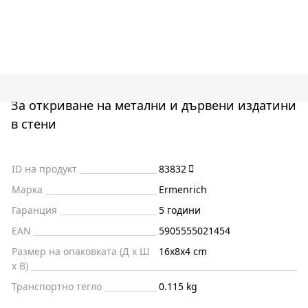
За откриване на метални и дървени издатини
в стени
ID на продукт
83832
Марка
Ermenrich
Гаранция
5 години
EAN
5905555021454
Размер на опаковката (Д x Ш
16x8x4 cm
x В)
Транспортно тегло
0.115 kg