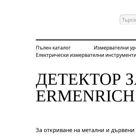
Пълен каталог
Измервателни ур
Електрически измервателни инструмент
Начална страница
Каталог
Дете
ДЕТЕКТОР 
ERMENRICH 
За откриване на метални и дървени