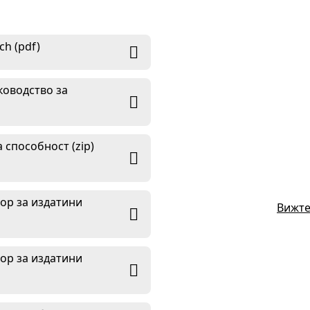
h (pdf)
ководство за
 способност (zip)
тор за издатини
Вижте
тор за издатини