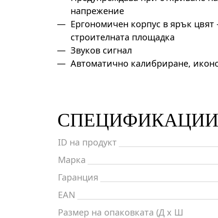
напрежение
Ергономичен корпус в ярък цвят –
строителната площадка
Звуков сигнал
Автоматично калибриране, икон
СПЕЦИФИКАЦИ
ID на продукт
Марка
Гаранция
EAN
Размер на опаковката (Д x Ш