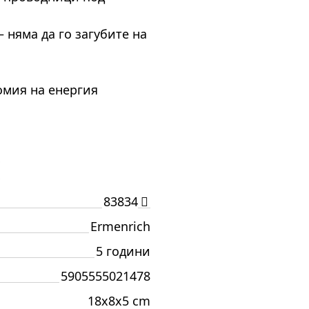
 няма да го загубите на
омия на енергия
И
83834
Ermenrich
5 години
5905555021478
18x8x5 cm