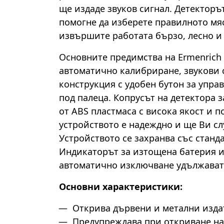
ще издаде звуков сигнал. Детекторъ
помогне да изберете правилното мяс
извършите работата бързо, лесно и
Основните предимства на Ermenrich 
автоматично калибриране, звукови 
конструкция с удобен бутон за упра
под палеца. Копрусът на детектора 
от ABS пластмаса с висока якост и 
устройството е надеждно и ще Ви сл
Устройството се захранва със станда
Индикаторът за изтощена батерия и
автоматично изключване удължават 
Основни характеристики:
Открива дървени и метални изд
Предупреждава при откриване н