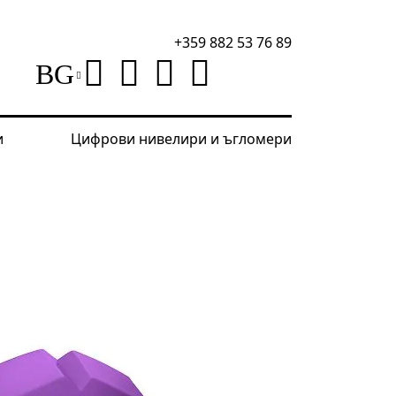
+359 882 53 76 89
BG
и
Цифрови нивелири и ъгломери
 Ping SA30