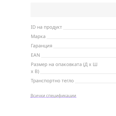
ID на продукт
Марка
Гаранция
EAN
Размер на опаковката (Д x Ш
x В)
Транспортно тегло
Всички спецификации