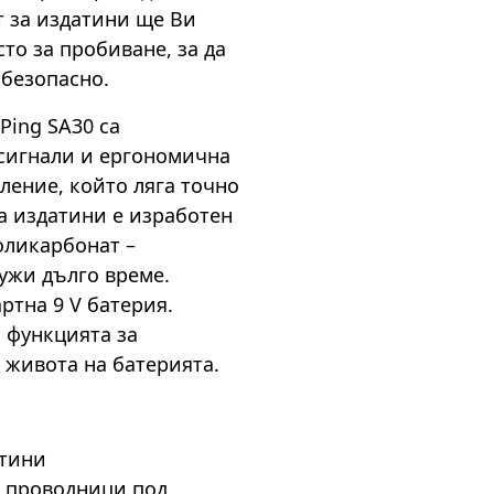
т за издатини ще Ви
то за пробиване, за да
 безопасно.
Ping SA30 са
сигнали и ергономична
вление, който ляга точно
за издатини е изработен
поликарбонат –
ужи дълго време.
ртна 9 V батерия.
 функцията за
живота на батерията.
атини
а проводници под