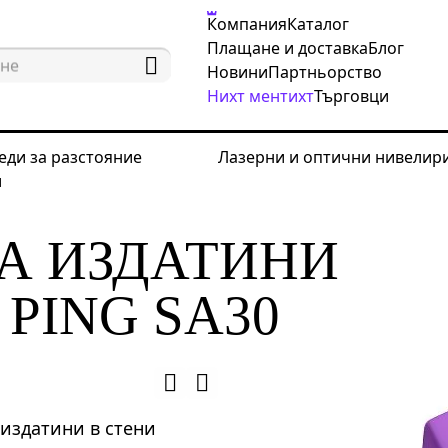
Компания
Каталог
Плащане и доставка
Блог
Новини
Партньорство
Нихт ментихт
Търговци
еди за разстояние
Лазерни и оптични нивелир
и
ктори за издатини
Детектор за издатини Ermenrich
ЗА ИЗДАТИНИ
PING SA30
 издатини в стени