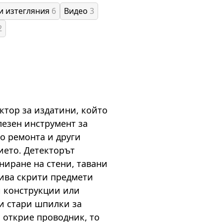
и изтегляния
6
Видео
3
2
ектор за издатини, който
лезен инструмент за
о ремонта и други
ието. Детекторът
ниране на стени, тавани
рива скрити предмети
ни конструкции или
и стари шпилки за
о открие проводник, то