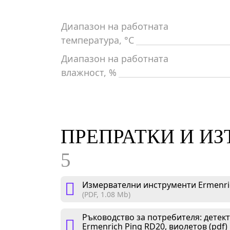
Диапазон на работната
температура, °C
Диапазон на работната
влажност, %
ПРЕПРАТКИ И И
5
Измервателни инструменти Ermenric
(PDF, 1.08 Mb)
Ръководство за потребителя: детек
Ermenrich Ping RD20, виолетов (pdf)