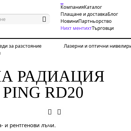
Компания
Каталог
Плащане и доставка
Блог
Новини
Партньорство
Нихт ментихт
Търговци
еди за разстояние
Лазерни и оптични нивелир
и
ктори на радиация
Детектор на радиация Ermenric
НА РАДИАЦИЯ
PING RD20
а- и рентгенови лъчи.