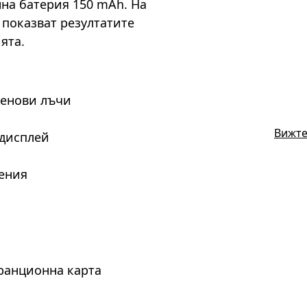
нна батерия 150 mAh. На
 показват резултатите
ята.
генови лъчи
Вижте
 дисплей
ения
аранционна карта