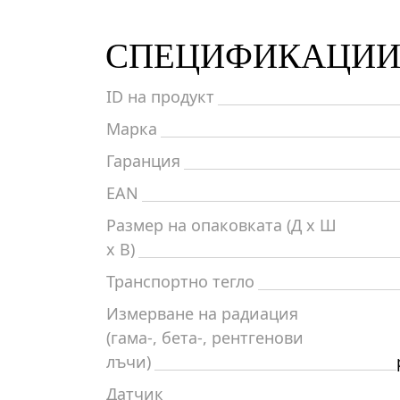
СПЕЦИФИКАЦИ
ID на продукт
Марка
Гаранция
EAN
Размер на опаковката (Д x Ш
x В)
Транспортно тегло
Измерване на радиация
(гама-, бета-, рентгенови
лъчи)
Датчик