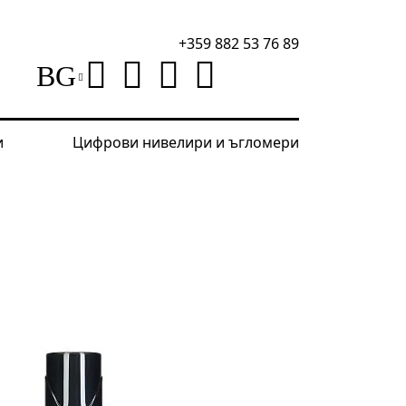
+359 882 53 76 89
BG
и
Цифрови нивелири и ъгломери
h Ping RD20