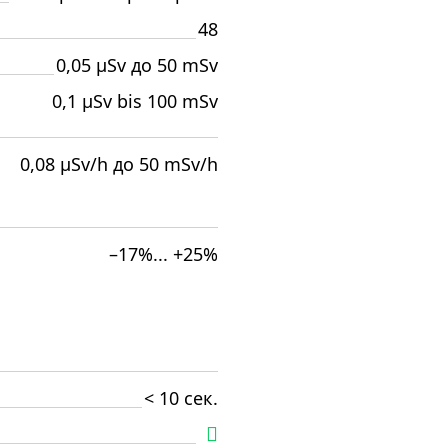
48
0,05 µSv до 50 mSv
0,1 µSv bis 100 mSv
0,08 µSv/h до 50 mSv/h
–17%... +25%
< 10 сек.