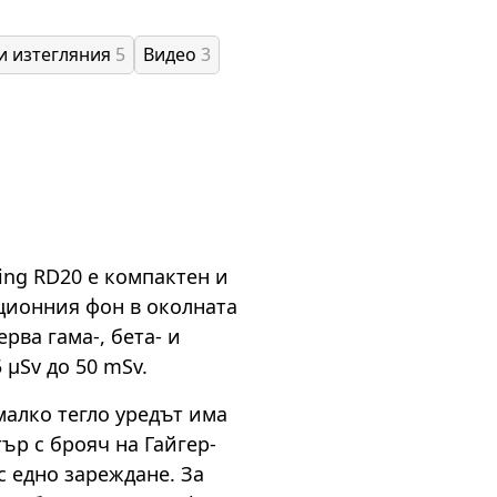
и изтегляния
5
Видео
3
ing RD20 е компактен и
ационния фон в околната
ерва гама-, бета- и
 µSv до 50 mSv.
алко тегло уредът има
ър с брояч на Гайгер-
с едно зареждане. За