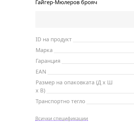
Гайгер-Мюлеров брояч
ID на продукт
Марка
Гаранция
EAN
Размер на опаковката (Д x Ш
x В)
Транспортно тегло
Всички спецификации