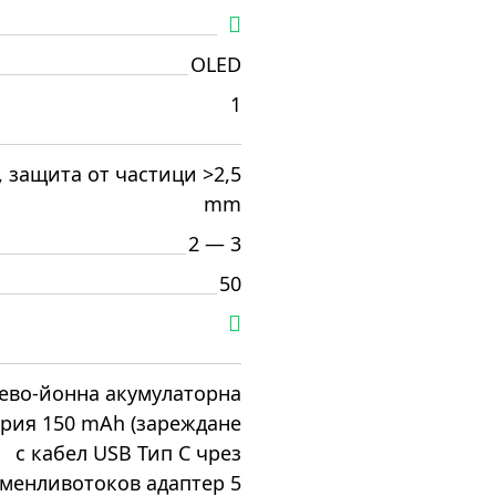
OLED
1
, защита от частици >2,5
mm
2 — 3
50
ево-йонна акумулаторна
рия 150 mAh (зареждане
с кабел USB Тип С чрез
менливотоков адаптер 5