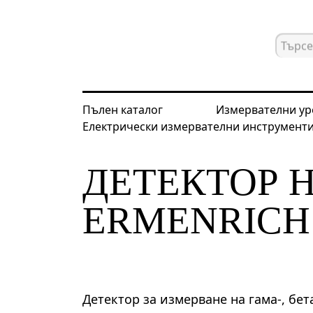
Пълен каталог
Измервателни ур
Електрически измервателни инструмент
Начална страница
Каталог
Дете
ДЕТЕКТОР 
ERMENRICH 
Детектор за измерване на гама-, бет